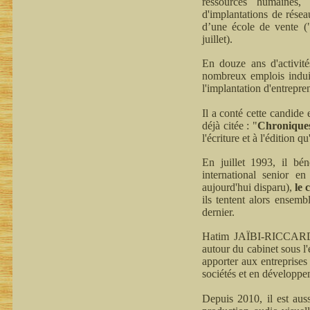
ressources humaines, 
d'implantations de résea
d’une école de vente (
juillet).
En douze ans d'activit
nombreux emplois induit
l'implantation d'entrepre
Il a conté cette candide
déjà citée : "
Chroniques 
l'écriture et à l'édition q
En juillet 1993, il bé
international senior en
aujourd'hui disparu),
le
ils tentent alors ensem
dernier.
Hatim JAÏBI-RICCARDI p
autour du cabinet sous l
apporter aux entreprises 
sociétés et en développe
Depuis 2010, il est aus