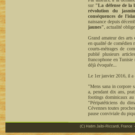
sur
"La défense de la 
révolution du jasmi
conséquences de l'isl
naissance depuis décemb
jaunes"
, actualité oblige
Grand amateur des arts d
en qualité de comédien n
courts-métrages de comm
publié plusieurs articl
francophone en Tunisie n
déjà évoquée...
Le 1er janvier 2016, il 
"Mens sana in corpore sa
a, pendant dix ans, prat
footings dominicaux au 
"Péripatéticiens du di
Cévennes toutes proches,
pause conviviale du piqu
(C) Hatim Jaïbi-Riccardi, France -