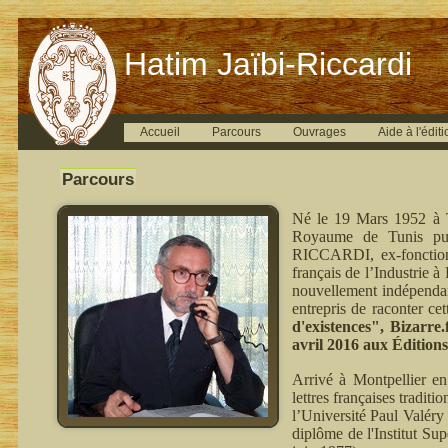
Hatim Jaïbi-Riccardi
Accueil
Parcours
Ouvrages
Aide à l'éditi
Parcours
Né le 19 Mars 1952 à T
Royaume de Tunis pui
RICCARDI, ex-fonctionn
français de l’Industrie 
nouvellement indépenda
entrepris de raconter ce
d'existences", Bizarre
avril 2016 aux Édition
Arrivé à Montpellier en
lettres françaises tradit
l’Université Paul Valéry
diplôme de l'Institut Su