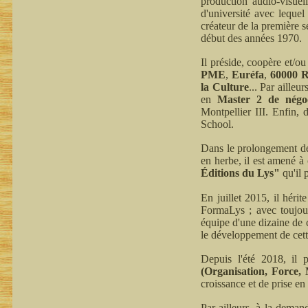
production audio-visuel
d'université avec leque
créateur de la première 
début des années 1970.
Il préside, coopère et/ou
PME
,
Euréfa
,
60000 R
la Culture
... Par ailleu
en
Master 2 de négoci
Montpellier III. Enfin,
School.
Dans le prolongement de 
en herbe, il est amené à 
Éditions du Lys"
qu'il 
En juillet 2015, il héri
FormaLys ; avec toujou
équipe d'une dizaine de c
le développement de cett
Depuis l'été 2018, il 
(Organisation, Force,
croissance et de prise en
Par ailleurs, à la deman