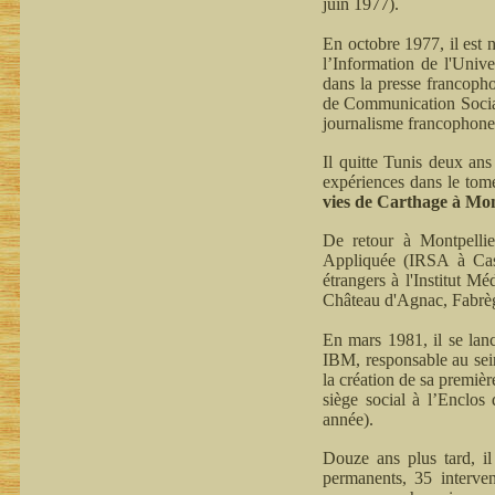
juin 1977).
En octobre 1977, il est 
l’Information de l'Unive
dans la presse francopho
de Communication Social
journalisme francophone
Il quitte Tunis deux an
expériences dans le tome
vies de Carthage à Mont
De retour à Montpellie
Appliquée (IRSA à Castri
étrangers à l'Institut M
Château d'Agnac, Fabrè
En mars 1981, il se la
IBM, responsable au sein
la création de sa premiè
siège social à l’Enclos
année).
Douze ans plus tard, il
permanents, 35 interven