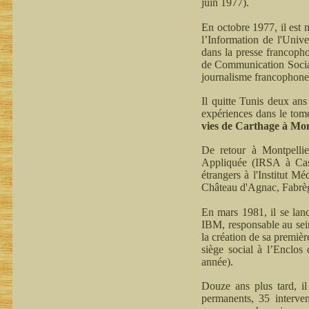
juin 1977).
En octobre 1977, il est 
l’Information de l'Unive
dans la presse francopho
de Communication Social
journalisme francophone
Il quitte Tunis deux an
expériences dans le tome
vies de Carthage à Mont
De retour à Montpellie
Appliquée (IRSA à Castri
étrangers à l'Institut M
Château d'Agnac, Fabrè
En mars 1981, il se la
IBM, responsable au sein
la création de sa premiè
siège social à l’Enclos
année).
Douze ans plus tard, il
permanents, 35 interven