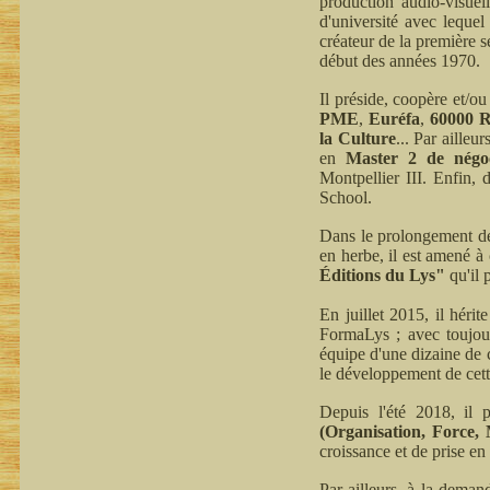
production audio-visuel
d'université avec leque
créateur de la première 
début des années 1970.
Il préside, coopère et/ou
PME
,
Euréfa
,
60000 R
la Culture
... Par ailleu
en
Master 2 de négoci
Montpellier III. Enfin,
School.
Dans le prolongement de 
en herbe, il est amené à 
Éditions du Lys"
qu'il 
En juillet 2015, il héri
FormaLys ; avec toujou
équipe d'une dizaine de c
le développement de cett
Depuis l'été 2018, il 
(Organisation, Force,
croissance et de prise en
Par ailleurs, à la deman