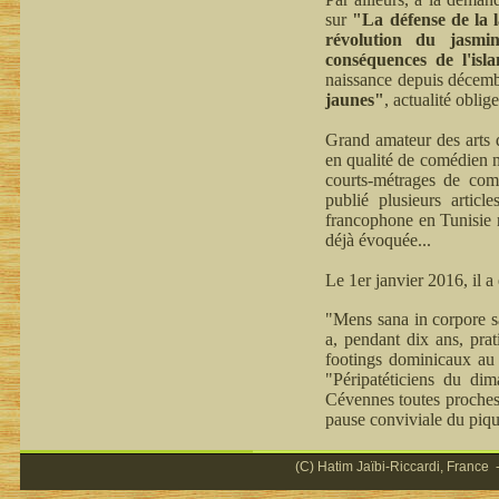
sur
"La défense de la 
révolution du jasmi
conséquences de l'isl
naissance depuis décemb
jaunes"
, actualité oblige
Grand amateur des arts d
en qualité de comédien n
courts-métrages de comm
publié plusieurs articl
francophone en Tunisie n
déjà évoquée...
Le 1er janvier 2016, il 
"Mens sana in corpore sa
a, pendant dix ans, prat
footings dominicaux au 
"Péripatéticiens du di
Cévennes toutes proches,
pause conviviale du piqu
(C) Hatim Jaïbi-Riccardi, France -