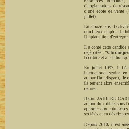
ressources humaines, 
d'implantations de résea
d’une école de vente (
juillet).
En douze ans d'activit
nombreux emplois induit
l'implantation d'entrepre
Il a conté cette candide
déjà citée : "
Chroniques 
l'écriture et à l'édition q
En juillet 1993, il bé
international senior en
aujourd'hui disparu),
le
ils tentent alors ensem
dernier.
Hatim JAÏBI-RICCARDI p
autour du cabinet sous l
apporter aux entreprises 
sociétés et en développe
Depuis 2010, il est aus