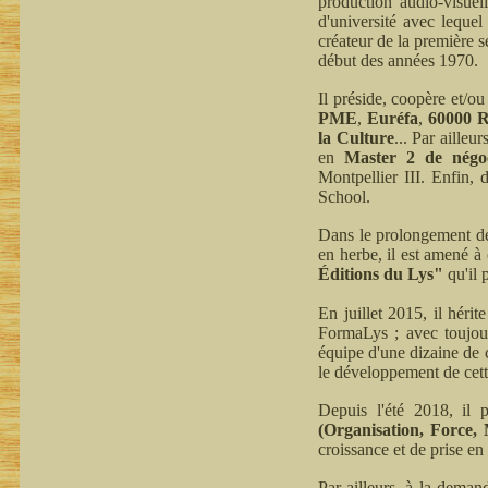
production audio-visuel
d'université avec leque
créateur de la première 
début des années 1970.
Il préside, coopère et/ou
PME
,
Euréfa
,
60000 R
la Culture
... Par ailleu
en
Master 2 de négoci
Montpellier III. Enfin,
School.
Dans le prolongement de 
en herbe, il est amené à 
Éditions du Lys"
qu'il 
En juillet 2015, il héri
FormaLys ; avec toujou
équipe d'une dizaine de c
le développement de cett
Depuis l'été 2018, il 
(Organisation, Force,
croissance et de prise en
Par ailleurs, à la deman