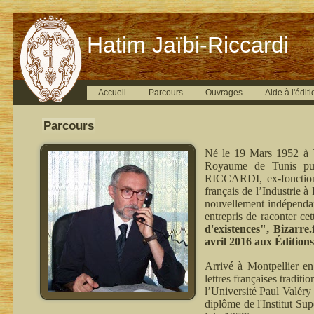
Hatim Jaïbi-Riccardi
Accueil
Parcours
Ouvrages
Aide à l'éditi
Parcours
Né le 19 Mars 1952 à T
Royaume de Tunis pui
RICCARDI, ex-fonctionn
français de l’Industrie 
nouvellement indépenda
entrepris de raconter ce
d'existences", Bizarre
avril 2016 aux Édition
Arrivé à Montpellier en
lettres françaises tradit
l’Université Paul Valéry
diplôme de l'Institut Su