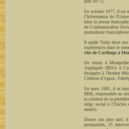
juin 1977).
En octobre 1977, il est 
l’Information de l'Unive
dans la presse francopho
de Communication Social
journalisme francophone
Il quitte Tunis deux an
expériences dans le tome
vies de Carthage à Mont
De retour à Montpellie
Appliquée (IRSA à Castri
étrangers à l'Institut M
Château d'Agnac, Fabrè
En mars 1981, il se la
IBM, responsable au sein
la création de sa premiè
siège social à l’Enclos
année).
Douze ans plus tard, il
permanents, 35 interven