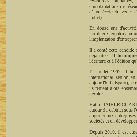
ressources humaines, 
d'implantations de résea
d’une école de vente (
juillet).
En douze ans d'activit
nombreux emplois induit
l'implantation d'entrepre
Il a conté cette candide
déjà citée : "
Chroniques 
l'écriture et à l'édition q
En juillet 1993, il bé
international senior en
aujourd'hui disparu),
le
ils tentent alors ensem
dernier.
Hatim JAÏBI-RICCARDI p
autour du cabinet sous l
apporter aux entreprises 
sociétés et en développe
Depuis 2010, il est aus