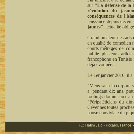
sur
"La défense de la 
révolution du jasmi
conséquences de l'isl
naissance depuis décemb
jaunes"
, actualité oblige
Grand amateur des arts d
en qualité de comédien n
courts-métrages de comm
publié plusieurs articl
francophone en Tunisie n
déjà évoquée...
Le 1er janvier 2016, il 
"Mens sana in corpore sa
a, pendant dix ans, prat
footings dominicaux au 
"Péripatéticiens du di
Cévennes toutes proches,
pause conviviale du piqu
(C) Hatim Jaïbi-Riccardi, France -