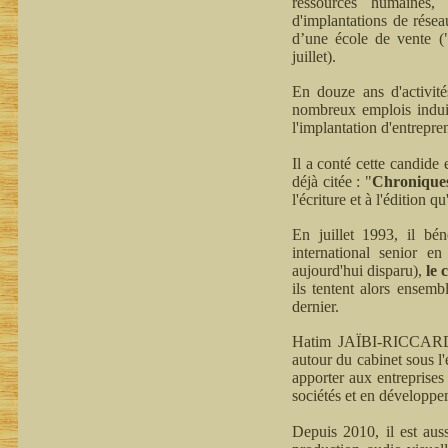
ressources humaines, 
d'implantations de résea
d’une école de vente (
juillet).
En douze ans d'activit
nombreux emplois induit
l'implantation d'entrepre
Il a conté cette candide
déjà citée : "
Chroniques 
l'écriture et à l'édition q
En juillet 1993, il bé
international senior en
aujourd'hui disparu),
le
ils tentent alors ensem
dernier.
Hatim JAÏBI-RICCARDI p
autour du cabinet sous l
apporter aux entreprises 
sociétés et en développe
Depuis 2010, il est aus