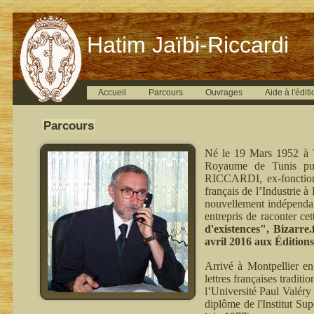
Hatim Jaïbi-Riccardi
Accueil
Parcours
Ouvrages
Aide à l'éditi
Parcours
Né le 19 Mars 1952 à T
Royaume de Tunis pui
RICCARDI, ex-fonctionn
français de l’Industrie 
nouvellement indépenda
entrepris de raconter ce
d'existences", Bizarre
avril 2016 aux Édition
Arrivé à Montpellier en
lettres françaises tradit
l’Université Paul Valéry
diplôme de l'Institut Su