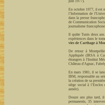
juin 1977).
En octobre 1977, il est 
l’Information de l'Unive
dans la presse francopho
de Communication Social
journalisme francophone
Il quitte Tunis deux an
expériences dans le tome
vies de Carthage à Mont
De retour à Montpellie
Appliquée (IRSA à Castri
étrangers à l'Institut M
Château d'Agnac, Fabrè
En mars 1981, il se la
IBM, responsable au sein
la création de sa premiè
siège social à l’Enclos
année).
Douze ans plus tard, il
permanents, 35 interven