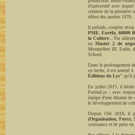
production audio-visuel
d'université avec leque
créateur de la première 
début des années 1970.
Il préside, coopère et/ou
PME
,
Euréfa
,
60000 R
la Culture
... Par ailleu
en
Master 2 de négoci
Montpellier III. Enfin,
School.
Dans le prolongement de 
en herbe, il est amené à 
Éditions du Lys"
qu'il 
En juillet 2015, il héri
FormaLys ; avec toujou
équipe d'une dizaine de c
le développement de cett
Depuis l'été 2018, il 
(Organisation, Force,
croissance et de prise en
Par ailleurs, à la deman