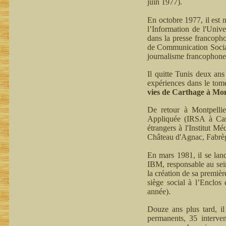
juin 1977).
En octobre 1977, il est 
l’Information de l'Unive
dans la presse francopho
de Communication Social
journalisme francophone
Il quitte Tunis deux an
expériences dans le tome
vies de Carthage à Mont
De retour à Montpellie
Appliquée (IRSA à Castri
étrangers à l'Institut M
Château d'Agnac, Fabrè
En mars 1981, il se la
IBM, responsable au sein
la création de sa premiè
siège social à l’Enclos
année).
Douze ans plus tard, il
permanents, 35 interven