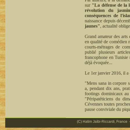
sur
"La défense de la 
révolution du jasmi
conséquences de l'isl
naissance depuis décemb
jaunes"
, actualité oblige
Grand amateur des arts d
en qualité de comédien n
courts-métrages de comm
publié plusieurs articl
francophone en Tunisie n
déjà évoquée...
Le 1er janvier 2016, il 
"Mens sana in corpore sa
a, pendant dix ans, prat
footings dominicaux au 
"Péripatéticiens du di
Cévennes toutes proches,
pause conviviale du piqu
(C) Hatim Jaïbi-Riccardi, France -