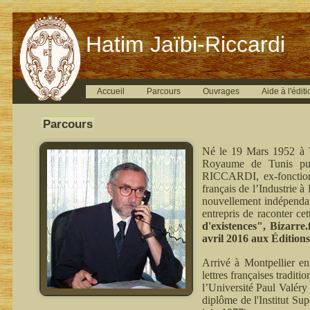
Hatim Jaïbi-Riccardi
Accueil
Parcours
Ouvrages
Aide à l'éditi
Parcours
Né le 19 Mars 1952 à T
Royaume de Tunis pui
RICCARDI, ex-fonctionn
français de l’Industrie 
nouvellement indépenda
entrepris de raconter ce
d'existences", Bizarre
avril 2016 aux Édition
Arrivé à Montpellier en
lettres françaises tradit
l’Université Paul Valéry
diplôme de l'Institut Su