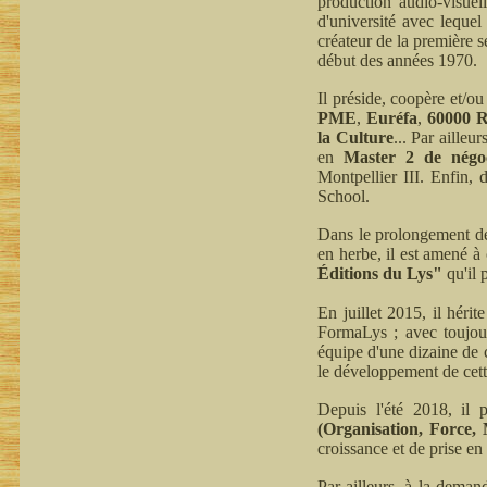
production audio-visuel
d'université avec leque
créateur de la première 
début des années 1970.
Il préside, coopère et/ou
PME
,
Euréfa
,
60000 R
la Culture
... Par ailleu
en
Master 2 de négoci
Montpellier III. Enfin,
School.
Dans le prolongement de 
en herbe, il est amené à 
Éditions du Lys"
qu'il 
En juillet 2015, il héri
FormaLys ; avec toujou
équipe d'une dizaine de c
le développement de cett
Depuis l'été 2018, il 
(Organisation, Force,
croissance et de prise en
Par ailleurs, à la deman