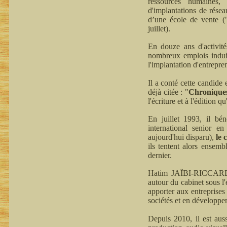
ressources humaines, 
d'implantations de résea
d’une école de vente (
juillet).
En douze ans d'activit
nombreux emplois induit
l'implantation d'entrepre
Il a conté cette candide
déjà citée : "
Chroniques 
l'écriture et à l'édition q
En juillet 1993, il bé
international senior en
aujourd'hui disparu),
le
ils tentent alors ensem
dernier.
Hatim JAÏBI-RICCARDI p
autour du cabinet sous l
apporter aux entreprises 
sociétés et en développe
Depuis 2010, il est aus