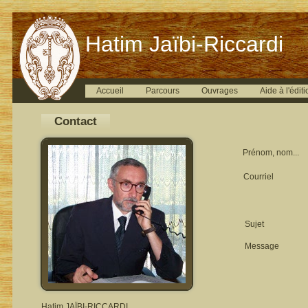
Hatim Jaïbi-Riccardi
Accueil
Parcours
Ouvrages
Aide à l'éditi
Contact
Prénom, nom...
Courriel
Sujet
Message
Hatim JAÏBI-RICCARDI