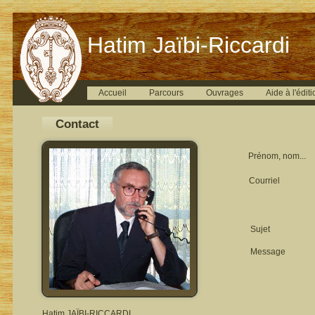
Hatim Jaïbi-Riccardi
Accueil
Parcours
Ouvrages
Aide à l'éditi
Contact
Prénom, nom...
Courriel
Sujet
Message
Hatim JAÏBI-RICCARDI