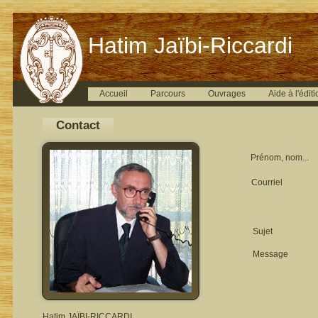
Hatim Jaïbi-Riccardi
Accueil
Parcours
Ouvrages
Aide à l'éditi
Contact
Prénom, nom...
Courriel
Sujet
Message
Hatim JAÏBI-RICCARDI