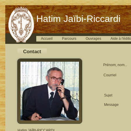
Hatim Jaïbi-Riccardi
Accueil
Parcours
Ouvrages
Aide à l'éditi
Contact
Prénom, nom...
Courriel
Sujet
Message
Hatim JAÏBI-RICCARDI