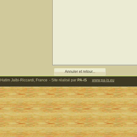
Annuler et retour...
 Hatim Jaïbi-Riccardi, France - Site réalisé par
PA-iS
www.pa-is.eu