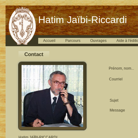
Hatim Jaïbi-Riccardi
Accueil
Parcours
Ouvrages
Aide à l'éditi
Contact
Prénom, nom...
Courriel
Sujet
Message
Hatim JAÏBI-RICCARDI