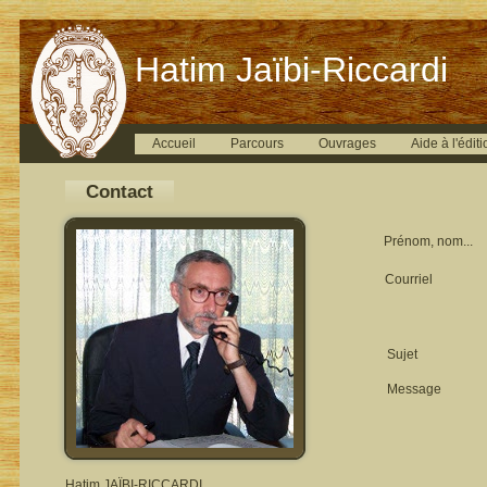
Hatim Jaïbi-Riccardi
Accueil
Parcours
Ouvrages
Aide à l'éditi
Contact
Prénom, nom...
Courriel
Sujet
Message
Hatim JAÏBI-RICCARDI