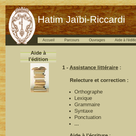
Hatim Jaïbi-Riccardi
Accueil
Parcours
Ouvrages
Aide à l'éditi
Aide à
l'édition
1 -
Assistance littéraire
:
Relecture et correction :
Orthographe
Lexique
Grammaire
Syntaxe
Ponctuation
...
Aide à l'écriture
: