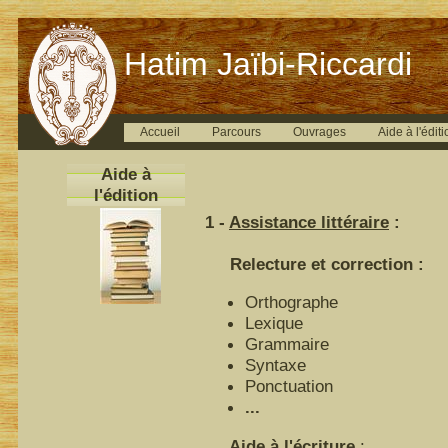
Hatim Jaïbi-Riccardi
Accueil
Parcours
Ouvrages
Aide à l'éditi
Aide à
l'édition
1 -
Assistance littéraire
:
Relecture et correction :
Orthographe
Lexique
Grammaire
Syntaxe
Ponctuation
...
Aide à l'écriture
: