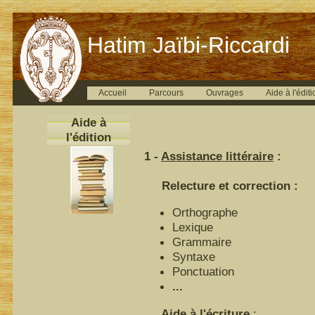
Hatim Jaïbi-Riccardi
Accueil
Parcours
Ouvrages
Aide à l'éditi
Aide à
l'édition
1 -
Assistance littéraire
:
Relecture et correction :
Orthographe
Lexique
Grammaire
Syntaxe
Ponctuation
...
Aide à l'écriture
: