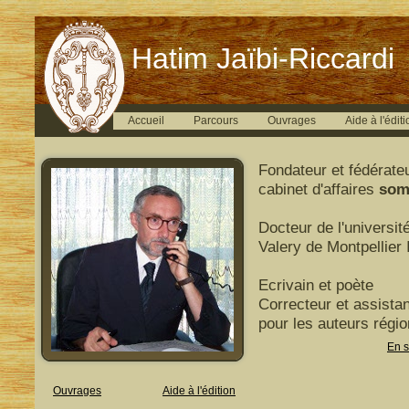
Hatim Jaïbi-Riccardi
Accueil
Parcours
Ouvrages
Aide à l'éditi
Fondateur et fédérate
cabinet d'affaires
som
Docteur de l'universit
Valery de Montpellier I
Ecrivain et poète
Correcteur et assistan
pour les auteurs régi
En s
Ouvrages
Aide à l'édition