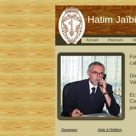
Hatim Jaïbi
Accueil
Parcours
O
Fo
ca
Do
Val
Ec
Co
po
Ouvrages
Aide à l'édition