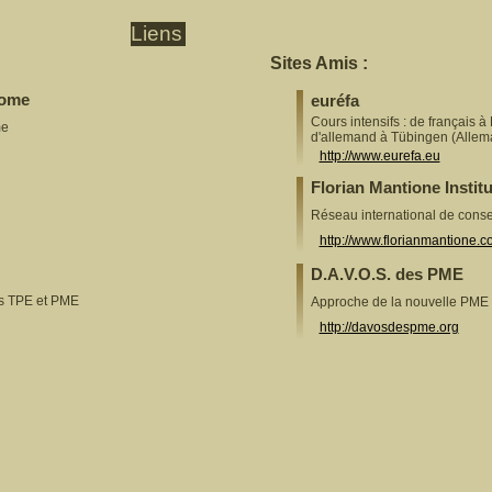
Liens
Sites Amis :
Some
euréfa
Cours intensifs : de français à
me
d'allemand à Tübingen (Allem
http://www.eurefa.eu
Florian Mantione Institu
Réseau international de cons
http://www.florianmantione.
D.A.V.O.S. des PME
es TPE et PME
Approche de la nouvelle PME
http://davosdespme.org