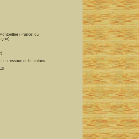
 Montpellier (France) ou
agne)
t
eil en ressources humaines
com