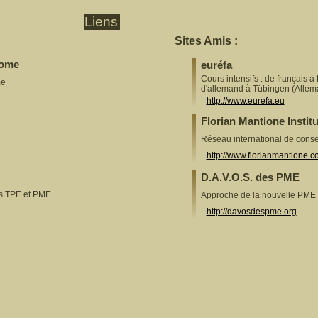
Liens
Sites Amis :
Some
euréfa
Cours intensifs : de français à
me
d'allemand à Tübingen (Allem
http://www.eurefa.eu
Florian Mantione Institu
Réseau international de cons
http://www.florianmantione.
D.A.V.O.S. des PME
es TPE et PME
Approche de la nouvelle PME
http://davosdespme.org