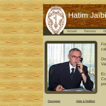
Hatim Jaïbi
Accueil
Parcours
O
Fo
ca
Do
Val
Ec
Co
po
Ouvrages
Aide à l'édition