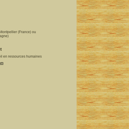
 Montpellier (France) ou
agne)
t
eil en ressources humaines
com