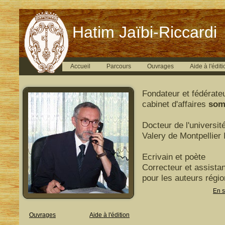
Hatim Jaïbi-Riccardi
Accueil
Parcours
Ouvrages
Aide à l'éditi
Fondateur et fédérate
cabinet d'affaires
som
Docteur de l'universit
Valery de Montpellier I
Ecrivain et poète
Correcteur et assistan
pour les auteurs régi
En s
Ouvrages
Aide à l'édition