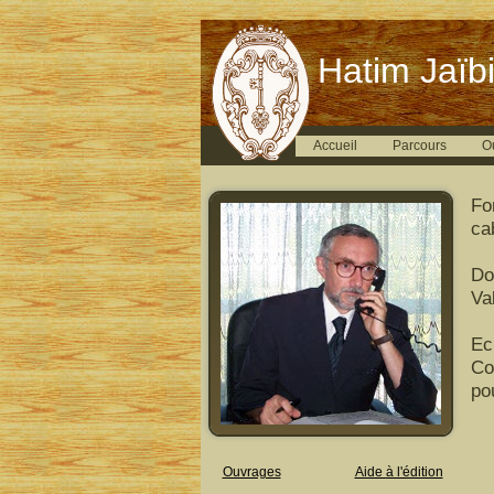
Hatim Jaïbi
Accueil
Parcours
O
Fo
ca
Do
Val
Ec
Co
po
Ouvrages
Aide à l'édition