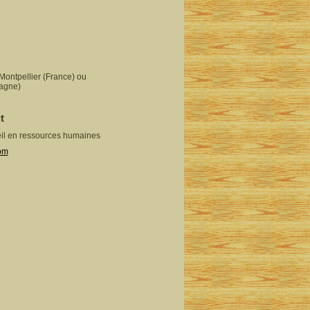
 Montpellier (France) ou
agne)
t
eil en ressources humaines
com