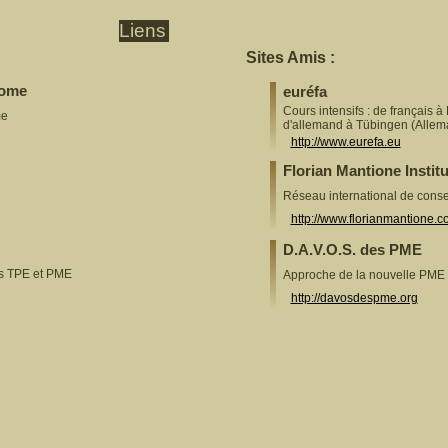
Liens
Sites Amis :
Some
euréfa
Cours intensifs : de français à
me
d'allemand à Tübingen (Allem
http://www.eurefa.eu
Florian Mantione Institu
Réseau international de cons
http://www.florianmantione.
D.A.V.O.S. des PME
es TPE et PME
Approche de la nouvelle PME
http://davosdespme.org