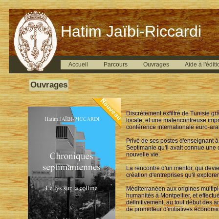
Hatim Jaïbi-Riccardi
Accueil
Parcours
Ouvrages
Aide à l'éditi
Ouvrages
Discrètement exfiltré de Tunisie g
locale, et une malencontreuse impr
conférence internationale euro-ara
Privé de ses postes d'enseignant à 
Septimanie qu'il avait connue une d
nouvelle vie.
La rencontre d'un mentor, qui devien
création d'entreprises qu'il explor
Méditerranéen aux origines multiple
humanités à Montpellier, et effectué
définitivement, au tout début des 
de promoteur d'initiatives économiqu