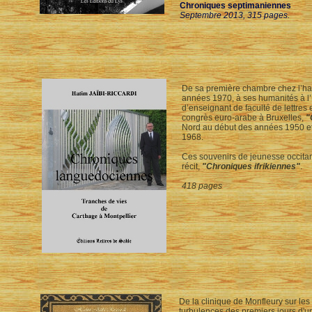
Chroniques septimaniennes
Septembre 2013, 315 pages.
De sa première chambre chez l’habi
années 1970, à ses humanités à l’
d’enseignant de faculté de lettres 
congrès euro-arabe à Bruxelles,
"
Nord au début des années 1950 et
1968.
Ces souvenirs de jeunesse occitan
récit,
"Chroniques ifrikiennes"
.
418 pages
De la clinique de Monfleury sur les
turbulences des premiers jours d'u