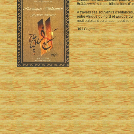
ifrikiennes
" suit les tribulations d
A travers ses souvenirs d'enfances,
entre Afrique du nord et Europe du 
récit palpitant où chacun peut se re
363 Pages